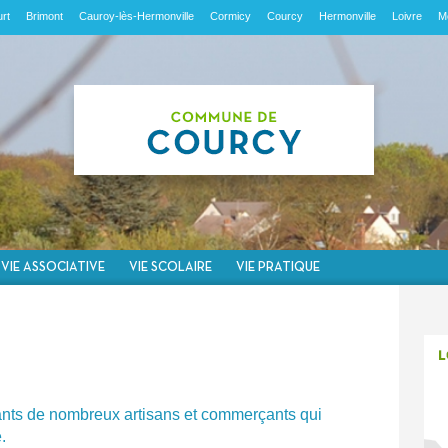
rt
Brimont
Cauroy-lès-Hermonville
Cormicy
Courcy
Hermonville
Loivre
M
VIE ASSOCIATIVE
VIE SCOLAIRE
VIE PRATIQUE
nts de nombreux artisans et commerçants qui
.