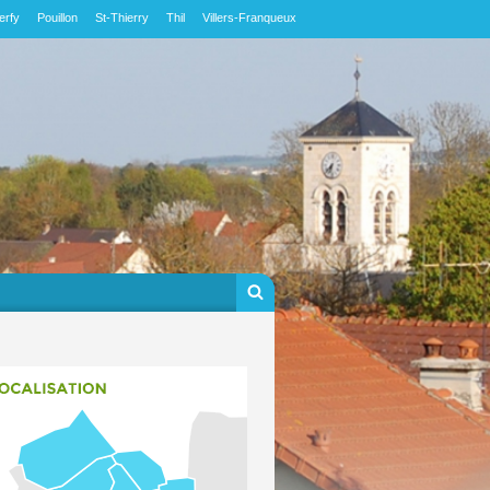
erfy
Pouillon
St-Thierry
Thil
Villers-Franqueux
Formulaire de
Rechercher
recherche