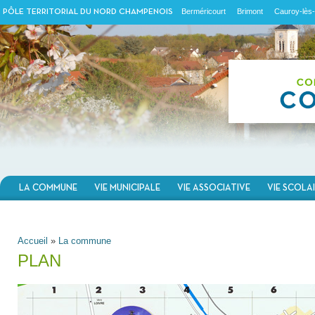
Berméricourt
Brimont
Cauroy-lès-
PÔLE TERRITORIAL DU NORD CHAMPENOIS
LA COMMUNE
VIE MUNICIPALE
VIE ASSOCIATIVE
VIE SCOLA
VOUS ÊTES ICI
Accueil
»
La commune
PLAN