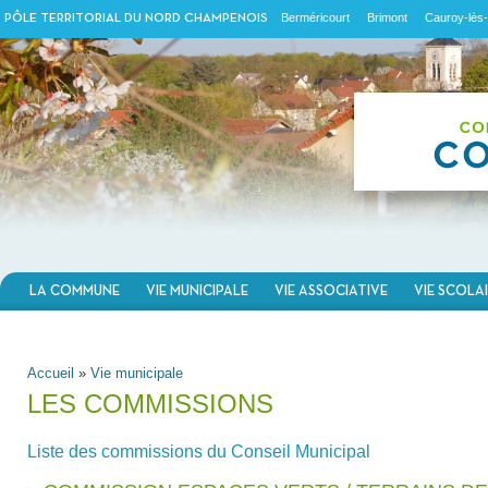
Berméricourt
Brimont
Cauroy-lès-
PÔLE TERRITORIAL DU NORD CHAMPENOIS
LA COMMUNE
VIE MUNICIPALE
VIE ASSOCIATIVE
VIE SCOLA
VOUS ÊTES ICI
Accueil
»
Vie municipale
LES COMMISSIONS
Liste des commissions du Conseil Municipal