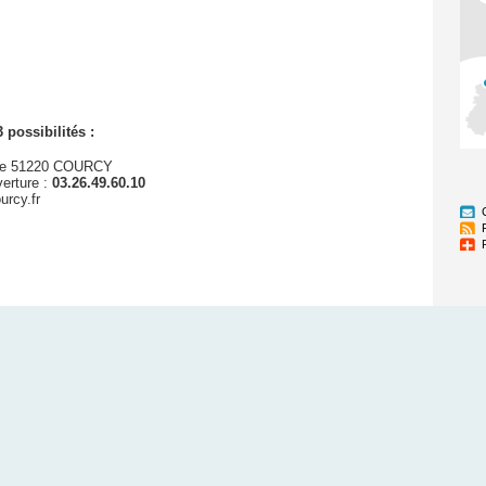
 possibilités :
airie 51220 COURCY
verture :
03.26.49.60.10
ourcy.fr