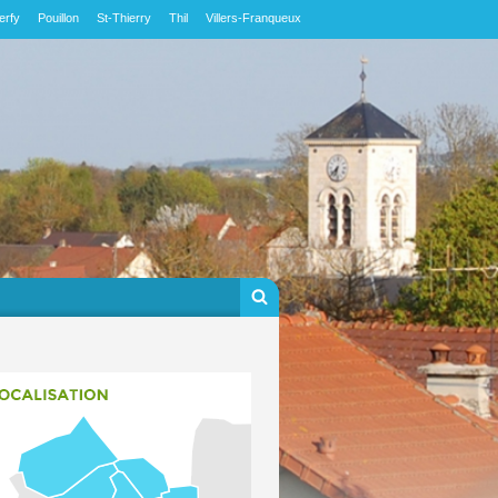
erfy
Pouillon
St-Thierry
Thil
Villers-Franqueux
Formulaire de
Rechercher
recherche