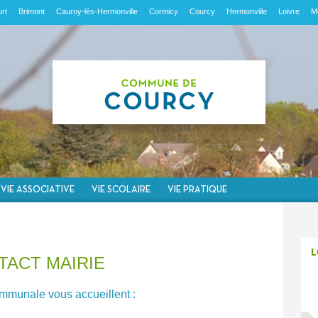
rt
Brimont
Cauroy-lès-Hermonville
Cormicy
Courcy
Hermonville
Loivre
M
VIE ASSOCIATIVE
VIE SCOLAIRE
VIE PRATIQUE
TACT MAIRIE
ommunale vous accueillent :