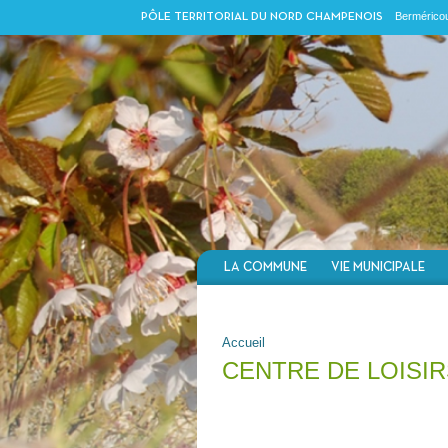
Berméricou
PÔLE TERRITORIAL DU NORD CHAMPENOIS
LA COMMUNE
VIE MUNICIPALE
VOUS ÊTES ICI
Accueil
CENTRE DE LOISIR