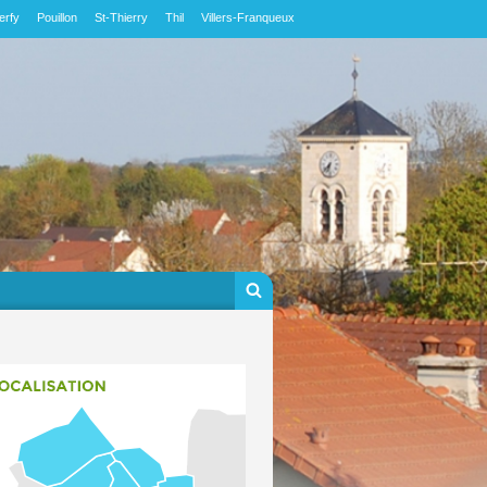
erfy
Pouillon
St-Thierry
Thil
Villers-Franqueux
Formulaire de
Rechercher
recherche