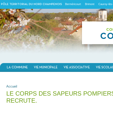
Berméricourt
Brimont
Cauroy-lès-
PÔLE TERRITORIAL DU NORD CHAMPENOIS
LA COMMUNE
VIE MUNICIPALE
VIE ASSOCIATIVE
VIE SCOLA
VOUS ÊTES ICI
Accueil
LE CORPS DES SAPEURS POMPIER
RECRUTE.