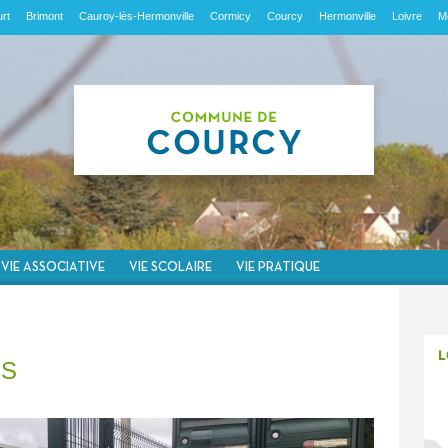
rt
Brimont
Cauroy-lès-Hermonville
Cormicy
Courcy
Hermonville
Loivre
M
VIE ASSOCIATIVE
VIE SCOLAIRE
VIE PRATIQUE
ES