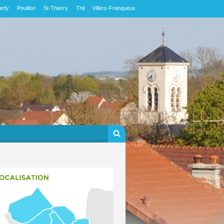
erfy
Pouillon
St-Thierry
Thil
Villers-Franqueux
Formulaire de
Rechercher
recherche