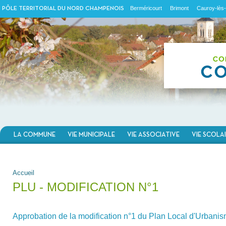
Berméricourt
Brimont
Cauroy-lès-
PÔLE TERRITORIAL DU NORD CHAMPENOIS
LA COMMUNE
VIE MUNICIPALE
VIE ASSOCIATIVE
VIE SCOLA
VOUS ÊTES ICI
Accueil
PLU - MODIFICATION N°1
Approbation de la modification n°1 du Plan Local d'Urbani